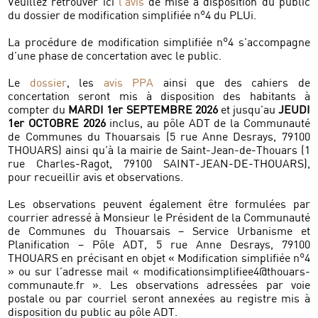
Veuillez retrouver ici
l’avis
de mise à disposition du public
du dossier de modification simplifiée n°4 du PLUi.
La procédure de modification simplifiée n°4 s’accompagne
d’une phase de concertation avec le public.
Le
dossier
, les
avis PPA
ainsi que des cahiers de
concertation seront mis à disposition des habitants à
compter du
MARDI 1er SEPTEMBRE 2026
et jusqu’au
JEUDI
1er OCTOBRE 2026
inclus, au pôle ADT de la Communauté
de Communes du Thouarsais (5 rue Anne Desrays, 79100
THOUARS) ainsi qu’à la mairie de Saint-Jean-de-Thouars (1
rue Charles-Ragot, 79100 SAINT-JEAN-DE-THOUARS),
pour recueillir avis et observations.
Les observations peuvent également être formulées par
courrier adressé à Monsieur le Président de la Communauté
de Communes du Thouarsais – Service Urbanisme et
Planification – Pôle ADT, 5 rue Anne Desrays, 79100
THOUARS en précisant en objet « Modification simplifiée n°4
» ou sur l’adresse mail « modificationsimplifiee4@thouars-
communaute.fr ». Les observations adressées par voie
postale ou par courriel seront annexées au registre mis à
disposition du public au pôle ADT.