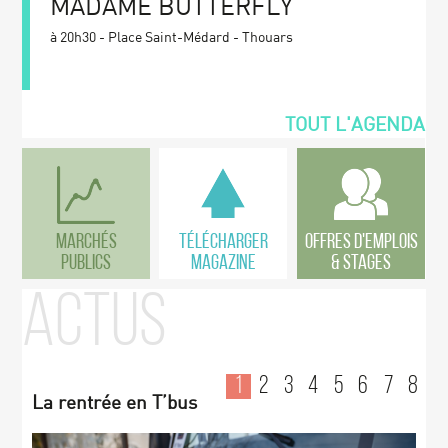
MADAME BUTTERFLY
à 20h30 - Place Saint-Médard - Thouars
TOUT L'AGENDA
MARCHÉS
TÉLÉCHARGER
OFFRES D'EMPLOIS
PUBLICS
MAGAZINE
& STAGES
ACTUS
1
2
3
4
5
6
7
8
La rentrée en T’bus