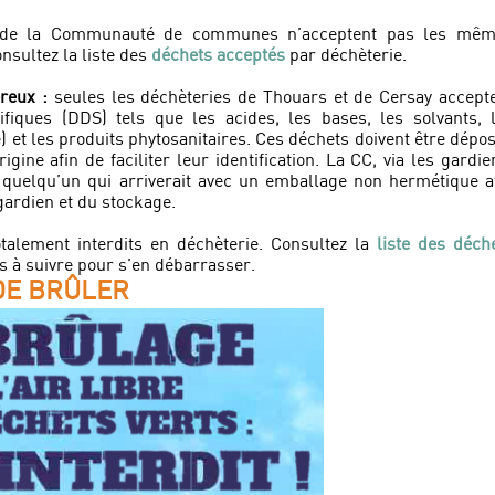
s de la Communauté de communes n’acceptent pas les mê
nsultez la liste des
déchets acceptés
par déchèterie.
reux :
seules les déchèteries de Thouars et de Cersay accept
ifiques (DDS) tels que les acides, les bases, les solvants, 
) et les produits phytosanitaires. Ces déchets doivent être dépo
gine afin de faciliter leur identification. La CC, via les gardie
r quelqu’un qui arriverait avec un emballage non hermétique a
gardien et du stockage.
otalement interdits en déchèterie. Consultez la
liste des déch
 à suivre pour s’en débarrasser.
DE BRÛLER