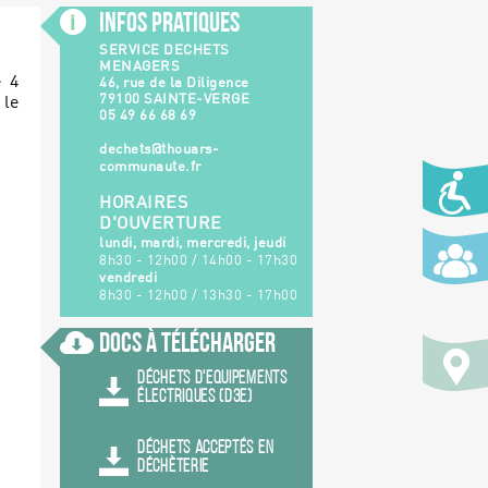
Infos Pratiques
SERVICE DECHETS
MENAGERS
e 4
46, rue de la Diligence
79100 SAINTE-VERGE
 le
05 49 66 68 69
dechets@thouars-
communaute.fr
HORAIRES
D'OUVERTURE
lundi, mardi, mercredi, jeudi
8h30 - 12h00 / 14h00 - 17h30
vendredi
8h30 - 12h00 / 13h30 - 17h00
Docs à Télécharger
DÉCHETS D'EQUIPEMENTS
ÉLECTRIQUES (D3E)
DÉCHETS ACCEPTÉS EN
DÉCHÈTERIE