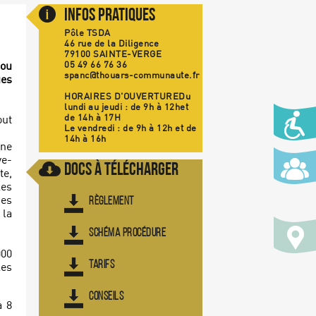
Infos Pratiques
Pôle TSDA
46 rue de la Diligence
79100 SAINTE-VERGE
05 49 66 76 36
 ou
spanc@thouars-communaute.fr
ues
HORAIRES D'OUVERTURE
Du
lundi au jeudi : de 9h à 12het
de 14h à 17H
out
Le vendredi : de 9h à 12h et de
14h à 16h
une
ve-
Docs à Télécharger
te,
les
RÈGLEMENT
des
 la
SCHÉMA PROCÉDURE
000
TARIFS
les
CONSEILS
à 8