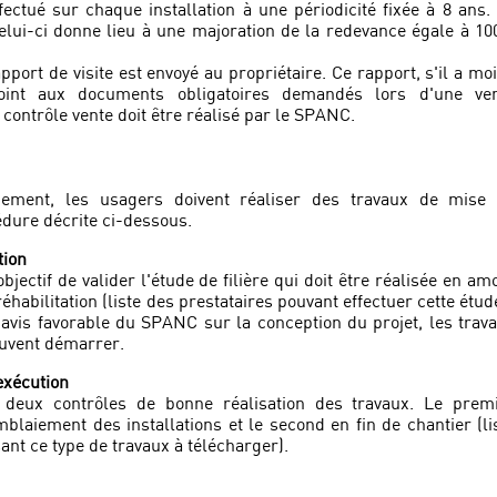
fectué sur chaque installation à une périodicité fixée à 8 ans.
celui-ci donne lieu à une majoration de la redevance égale à 1
apport de visite est envoyé au propriétaire. Ce rapport, s'il a mo
oint aux documents obligatoires demandés lors d'une ve
contrôle vente doit être réalisé par le SPANC.
ement, les usagers doivent réaliser des travaux de mise
édure décrite ci-dessous.
tion
bjectif de valider l'étude de filière qui doit être réalisée en am
éhabilitation (liste des prestataires pouvant effectuer cette étud
 avis favorable du SPANC sur la conception du projet, les trav
euvent démarrer.
exécution
deux contrôles de bonne réalisation des travaux. Le prem
mblaiement des installations et le second en fin de chantier (li
ant ce type de travaux à télécharger).