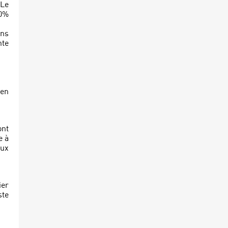
 Le
00%
ins
nte
 en
ont
e à
aux
ier
ste