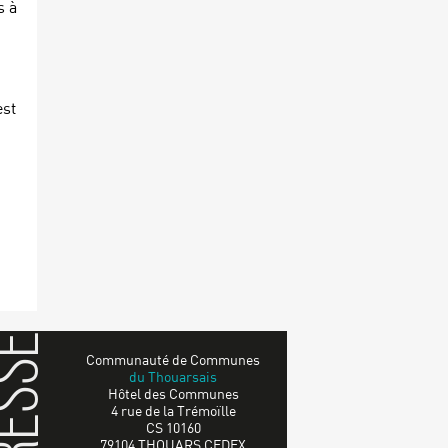
s à
est
dresse
Communauté de Communes
du Thouarsais
Hôtel des Communes
4 rue de la Trémoïlle
CS 10160
79104 THOUARS CEDEX