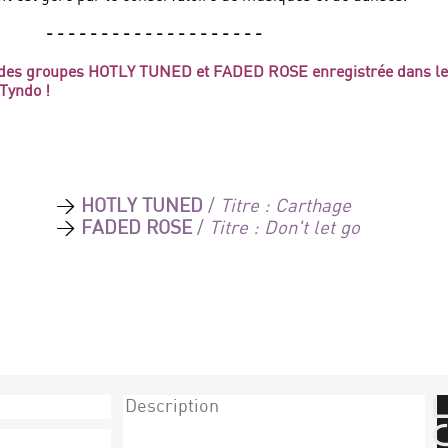
- - - - - - - - - - - - - - - - - - - -
n des groupes HOTLY TUNED et FADED ROSE enregistrée dans l
 Tyndo !
>
HOTLY TUNED
/
Titre : Carthage
>
FADED ROSE
/
Titre : Don't let go