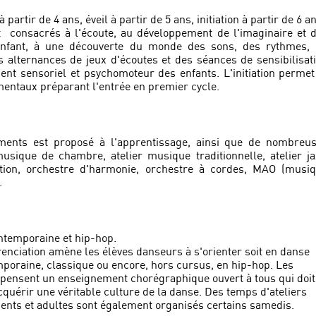
partir de 4 ans, éveil à partir de 5 ans, initiation à partir de 6 a
nt consacrés à l'écoute, au développement de l'imaginaire et 
l'enfant, à une découverte du monde des sons, des rythmes,
 alternances de jeux d'écoutes et des séances de sensibilisat
ent sensoriel et psychomoteur des enfants. L'initiation permet
entaux préparant l'entrée en premier cycle.
uments est proposé à l'apprentissage, ainsi que de nombreu
musique de chambre, atelier musique traditionnelle, atelier ja
ation, orchestre d'harmonie, orchestre à cordes, MAO (musi
.
ontemporaine et hip-hop.
férenciation amène les élèves danseurs à s'orienter soit en danse
mporaine, classique ou encore, hors cursus, en hip-hop. Les
pensent un enseignement chorégraphique ouvert à tous qui doit
quérir une véritable culture de la danse. Des temps d'ateliers
nts et adultes sont également organisés certains samedis.