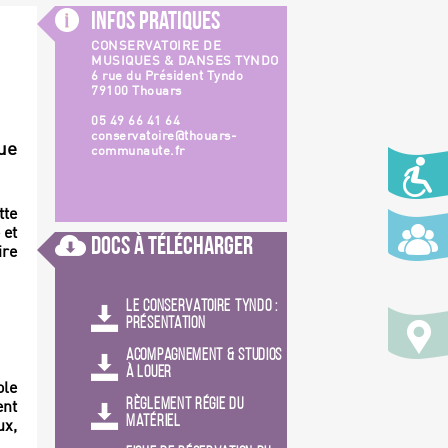
Infos Pratiques
CONSERVATOIRE DE
MUSIQUES & DANSES TYNDO
6 rue du Président Tyndo
79100 Thouars
05 49 66 41 64
conservatoire@thouars-
ue
communaute.fr
tte
 et
Docs à Télécharger
ire
LE CONSERVATOIRE TYNDO :
PRÉSENTATION
ACOMPAGNEMENT & STUDIOS
À LOUER
ole
RÈGLEMENT RÉGIE DU
ent
MATÉRIEL
ux,