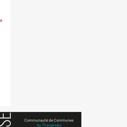
es
Communauté de Communes
du Thouarsais