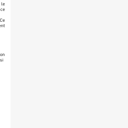
 le
ice
 Ce
ent
'on
si