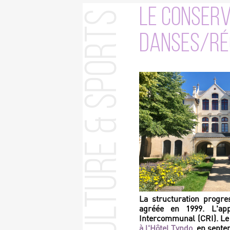
LE CONSERV
Culture & Sports
DANSES/RÉG
La structuration progre
agréée en 1999. L'ap
Intercommunal (CRI).
Le
à l'Hôtel Tyndo
, en septe