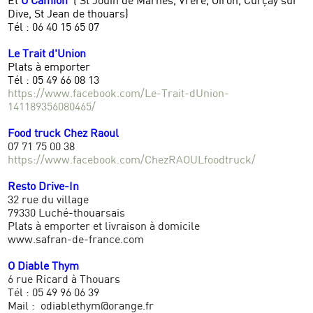
Et
O’Camion
( St Jouin de Marnes, Vrère, Oiron, Curçay sur
Dive, St Jean de thouars)
Tél : 06 40 15 65 07
Le Trait d'Union
Plats à emporter
Tél : 05 49 66 08 13
https://www.facebook.com/Le-Trait-dUnion-
141189356080465/
Food truck Chez Raoul
07 71 75 00 38
https://www.facebook.com/ChezRAOULfoodtruck/
Resto Drive-In
32 rue du village
79330 Luché-thouarsais
Plats à emporter et livraison à domicile
www.safran-de-france.com
O Diable Thym
6 rue Ricard à Thouars
Tél : 05 49 96 06 39
Mail : odiablethym@orange.fr